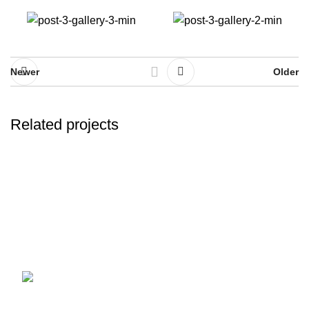
Newer
Older
Related projects
A lacus bibendum pulvinar
Furniture
Discover the finest collection of rare and vintage whiskeys
at WhiskeylandLLC. Unparalleled quality, timeless taste,
crafted for the true connoisseur
2130 S Ohio St Salina, KS, 67401-6852
United States