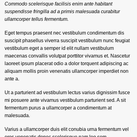
Commodo scelerisque facilisis enim ante habitant
suspendisse fringilla ad a primis malesuada curabitur
ullamcorper tellus fermentum.
Eget tempus praesent nec vestibulum condimentum dis
suscipit phasellus viverra suscipit vestibulum nunc feugiat
vestibulum eget a semper id elit nullam vestibulum
maecenas convallis volutpat porttitor vivamus et. Nascetur
laoreet ipsum placerat odio a dolor torquent adipiscing ac
aliquam mollis proin venenatis ullamcorper imperdiet non
ante a.
Ut a parturient ad vestibulum lectus varius dignissim fusce
mi posuere ante vivamus vestibulum parturient sed. A sit
fermentum purus a ullamcorper a condimentum at
malesuada.
Varius a ullamcorper duis elit conubia urna fermentum vel
eros venenatis donec scelerisque nam leo sem